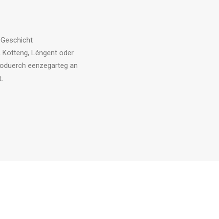
r Geschicht
, Kotteng, Léngent oder
 doduerch eenzegarteg an
.