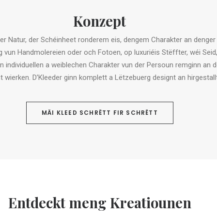
Konzept
 der Natur, der Schéinheet ronderem eis, dengem Charakter an denge
 vun Handmolereien oder och Fotoen, op luxuriéis Stëffter, wéi Seid
den individuellen a weiblechen Charakter vun der Persoun remginn an
t wierken. D’Kleeder ginn komplett a Lëtzebuerg designt an hirgestallt
MÄI KLEED SCHRËTT FIR SCHRËTT
Entdeckt meng Kreatiounen