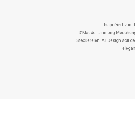
Inspriéiert vun
D’Kleeder sinn eng Mëschung
Stéckereien. All Design soll 
elegan